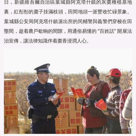
日，新疆維吾爾自治區葉城縣阿克塔什鎮的灰棗種植基地
裏，紅彤彤的棗子挂滿枝頭，田間地頭一派豐收忙碌景象。
葉城縣公安局阿克塔什鎮派出所的民輔警與義警們穿梭在田
壟間，趁着農戶歇晌的間隙，用通俗易懂的 “百姓話” 開展法
治宣傳，讓法律知識伴着棗香浸潤人心。