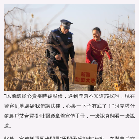
“以前總擔心賣棗時被壓價，遇到問題不知道該找誰，現在
警察到地裏給我們講法律，心裏一下子有底了！”阿克塔什
鎮農戶艾合買提·吐爾遜拿着宣傳手冊，一邊認真翻看一邊說
道。
此外，宣傳隊還同步開展“田間矛盾排查”行動，在與農戶交