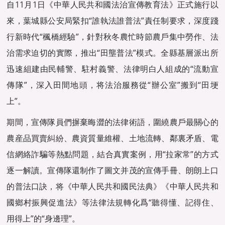
自11月1日《中華人民共和國法治宣傳教育法》正式施行以
來，葉城縣公安局緊扣“誰執法誰普法”責任制要求，深度踐
行新時代“楓橋經驗”，針對秋冬農忙時節農戶集中勞作、法
治需求迫切的實際，推出“田壟普法”模式。全縣基層派出所
迅速組建由民輔警、駐村義警、法律明白人組成的“流動宣
傳隊”，深入田間地頭，将法治服務從“辦公室”搬到“田埂
上”。
期間，宣傳隊員們摒棄晦澀的法律術語，圍繞農戶最關心的
農産品買賣糾紛、農資質量維權、土地流轉、鄰裏矛盾、電
信網絡詐騙等熱點問題，結合真實案例，用“拉家常”的方式
逐一解讀。宣傳隊還制作了圖文并茂的宣傳手冊、朗朗上口
的普法口訣，将《中華人民共和國民法典》《中華人民共和
國鄉村振興促進法》等法律法規轉化爲“聽得懂、記得住、
用得上”的“身邊理”。