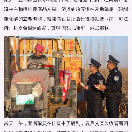
流中主動摸排農産品交易、勞資糾紛等潛在矛盾隐患，現場
能化解的立即調解，複雜問題登記造冊後聯動鄉（鎮）司法
所、村委會跟進處置，實現“普法+調解”一站式服務。
當天上午，宣傳隊員在排查中了解到，農戶艾某與收購商因