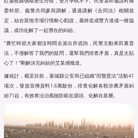
紅棗收購價格産生分歧，雙方争執不下。民警當即邀請村兩
委幹部、義警共同參與調解，通過講解《合同法》相關規
定，結合當地市場行情耐心勸說，最終促成雙方達成一緻協
議，成功化解了一起潛在的糾紛。
“農忙時節大家都沒時間去派出所咨詢，民警主動來田裏普
法，不僅解答了我們的疑問，還幫我們排查矛盾，真是太貼
心了！”剛解決完糾紛的艾某感慨道。
據統計，截至目前，葉城縣公安局已組織“田壟普法”活動41
場次，發放宣傳資料1.6萬餘份，排查化解各類涉農矛盾糾
紛71起，有效将法治風險防範在源頭、化解在基層。