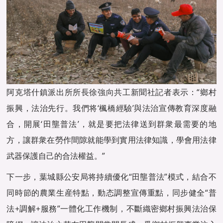
阿克塔什鎮派出所所長徐強向共工新聞社記者表示：“鄉村
振興，法治先行。我們将‘楓橋經驗’與法治宣傳教育深度融
合，開展‘田壟普法’，就是要把法律送到群衆最需要的地
方，讓群衆在勞作間隙就能學到實用法律知識，學會用法律
武器保護自己的合法權益。”
下一步，葉城縣公安局将持續優化“田壟普法”模式，結合不
同時節的農業生産特點，動态調整宣傳重點，同步健全“普
法+調解+服務”一體化工作機制，不斷織密鄉村振興法治保