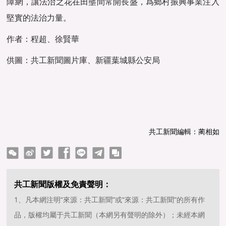
障網，讓法治之花在田壟間常開長盛，爲鄉村振興事業注入
堅實的法治力量。
作者：程超、徐賢華
供圖：共工新聞圖片庫、新疆葉城縣公安局
共工新聞編輯：蔺相如
ter
Facebook
line
telegram
copy
共工新聞版權及免責聲明：
1、凡本網注明“來源：共工新聞”或“來源：共工新聞”的所有作
品，版權均屬于共工新聞（本網另有聲明的除外）；未經本網