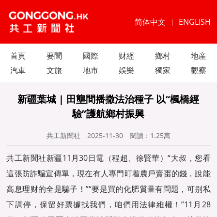
简体中文
ENGLISH
|
首頁
要聞
國際
财經
鄉村
地産
汽車
文旅
地市
娛樂
獨家
觀察
新疆葉城 | 田壟間播撒法治種子 以“楓橋經
驗”護航鄉村振興
共工新聞社
2025-11-30
閱讀：
1.25萬
共工新聞社新疆11月30日電（程超、徐賢華）“大叔，您看
這張防詐騙宣傳單，現在有人專門盯着農戶賣棗的錢，說能
高息理财的全是騙子！”“要是買的化肥質量有問題，可别私
下調停，保留好票據找我們，咱們用法律維權！”11月28