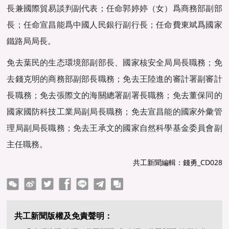
長兼國際貿易談判副代表；任命郭婷婷（女）爲商務部副部
長；任命宣昌能爲中國人民銀行副行長；任命費東斌爲國家
鐵路局局長。
免去葉民的生态環境部副部長、國家核安全局局長職務；免
去錢克明的商務部副部長職務；免去王陸進的審計署副審計
長職務；免去張際文的海關總署副署長職務；免去董保同的
國家國防科技工業局副局長職務；免去宣昌能的國家外彙管
理局副局長職務；免去王承文的國家自然科學基金委員會副
主任職務。
共工新聞編輯：錢勇_CD028
ter
Facebook
line
telegram
copy
共工新聞版權及免責聲明：