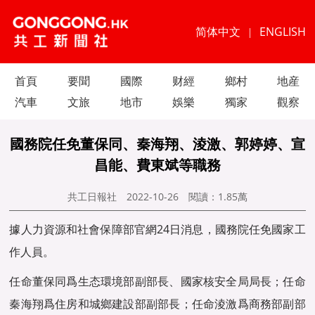
简体中文
ENGLISH
|
首頁
要聞
國際
财經
鄉村
地産
汽車
文旅
地市
娛樂
獨家
觀察
國務院任免董保同、秦海翔、淩激、郭婷婷、宣
昌能、費東斌等職務
共工日報社
2022-10-26
閱讀：
1.85萬
據人力資源和社會保障部官網24日消息，國務院任免國家工
作人員。
任命董保同爲生态環境部副部長、國家核安全局局長；任命
秦海翔爲住房和城鄉建設部副部長；任命淩激爲商務部副部